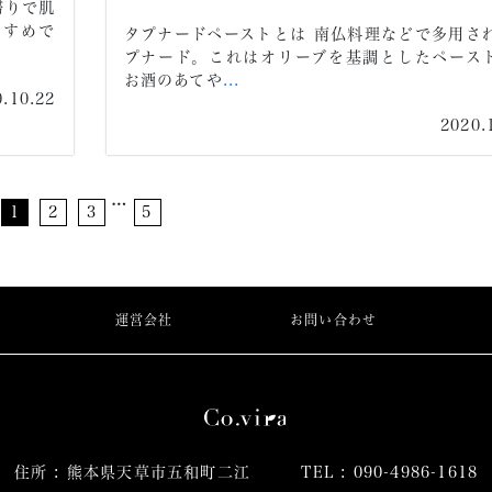
滞りで肌
すすめで
タプナードペーストとは 南仏料理などで多用さ
プナード。これはオリーブを基調としたペース
お酒のあてや
...
0.10.22
2020.
…
1
2
3
5
運営会社
お問い合わせ
住所 : 熊本県天草市五和町二江
TEL : 090-4986-1618