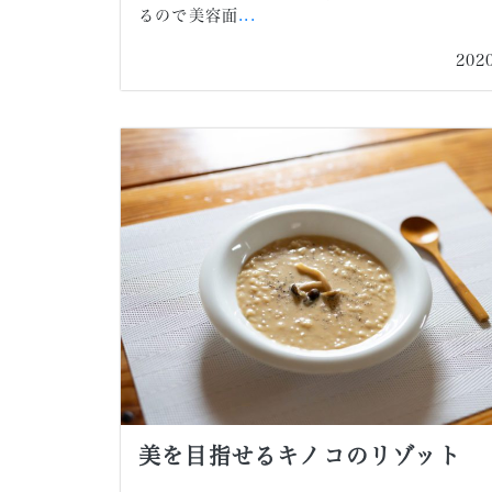
るので美容面
...
202
美を目指せるキノコのリゾット