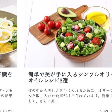
肝臓を
簡単で美が手に入るシンプルオリ
オイルレシピ3選
ぎ×レモ
体の中から美しさを手に入れるために、オリー
断の結果
ルを取り入れた食事が注目されています。簡単
しく、さらに美
...
0.10.23
2020.