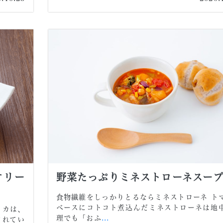
オリー
野菜たっぷりミネストローネスー
食物繊維をしっかりとるならミネストローネ ト
ベースにコトコト煮込んだミネストローネは地
リカは、
理でも「おふ
...
まれてい