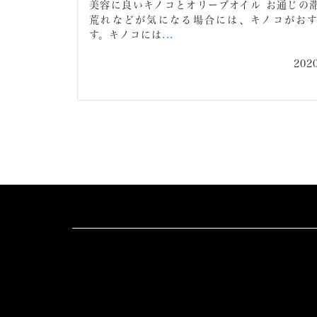
美容に良いキノコとオリーブオイル お通じの
荒れなどが気になる場合には、キノコがお
す。キノコには
...
202