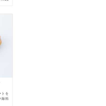
プ
マトを
中海料