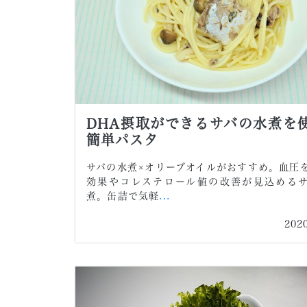
DHA摂取ができるサバの水煮を
簡単パスタ
サバの水煮×オリーブオイルがおすすめ。血圧
効果やコレステロール値の改善が見込める
煮。缶詰で気軽
...
202